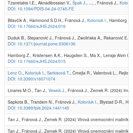
Tzanetakis I.E., Aknadibossian V.,
Špak J.
, ..., , Fránová J.,
Koloniu
DOI: 10.1094/PDIS-04-24-0745-FE
Bilavčík A., Hammond S.D.H., Fránová J.,
Koloniuk I.
, Hamborg Z.,
DOI: 10.17660/eJHS.2024/016
Duduk B., Stepanović J., Fránová J., Zwolińska A., Rekanović E., 
DOI: 10.1371/journal.pone.0306136
Hamborg Z., Kristensen A.K., Haugslien S., Ma X., Lensjø Alvin C
DOI: 10.17660/eJHS.2024/015
Lenz O.
,
Koloniuk I.
,
Sarkisová T.
, Čmejla R., Valentová L., Rejlov
DOI: 10.3390/v16071074
Linares M.O., Tan J.,
Veselá J.
, Fránová J., Zemek R. (2024) Inves
Sapkota B., Trandem N., Fránová J.,
Koloniuk I.
, Blystad D-R., Ha
DOI: 10.3389/fpls.2024.1441145
Tan J., Fránová J., Zemek R. (2024) Virová onemocnění maliníku (1)
Tan J., Fránová J., Zemek R. (2024) Virová onemocnění maliníku (