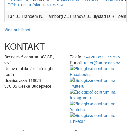
DOI: 10.3390/plants12132564
Tan J., Trandem N., Hamborg Z., Fránová J., Blystad D-R., Zemek
Více publikací
KONTAKT
Biologické centrum AV ČR,
Telefon:
+420 387 775 525
v.v.i.
E-mail:
umbr@umbr.cas.cz
Ústav molekulární biologie
rostlin
Branišovská 1160/31
370 05 České Budějovice