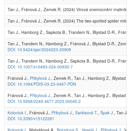
Tan J., Fránová J., Zemek R. (2024) Virová onemocnění maliníku (
Tan J., Fránová J., Zemek R. (2024) The two-spotted spider mite 
Tan J., Hamborg Z., Sapkota B., Trandem N., Blystad D-R., Fránov
Tan J., Trandem N., Hamborg Z., Fránová J., Blystad D-R., Zeme
DOI: 10.5424/sjar/2024223-20908
Tan J., Trandem N., Hamborg Z., Sapkota B., Blystad D-R., Fráno
DOI: 10.1007/s10493-024-00930-7
Fránová J.,
Přibylová J.
, Zemek R., Tan J., Hamborg Z., Blystad D
DOI: 10.1094/PDIS-03-23-0467-PDN
Fránová J.,
Přibylová J.
, Zemek R., Tan J., Hamborg Z., Blystad D
DOI: 10.5958/2249-4677.2023.00045.2
Koloniuk I.
, Fránová J.,
Přibylová J.
,
Sarkisová T.
,
Špak J.
, Tan J.,
DOI: 10.3390/v15122281
Koloniuk I.
, Matyášová A.,
Brázdová S.
,
Veselá J.
,
Přibylová J.
, Vá