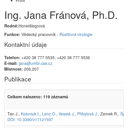
Profil
Ing. Jana Fránová, Ph.D.
Rodné:
Honetšlegrová
Funkce:
Vědecký pracovník -
Rostlinná virologie
Kontaktní údaje
Telefon:
+420 38 777 5535; +420 38 777 5536
E-mail:
jana@umbr.cas.cz
Místnost:
206,207
Publikace
Celkem nalezeno: 119 záznamů
Tan J.,
Koloniuk I.
,
Lenz O.
,
Veselá J.
,
Přibylová J.
, Zemek R.,
Špak
DOI: 10.3390/v17121597